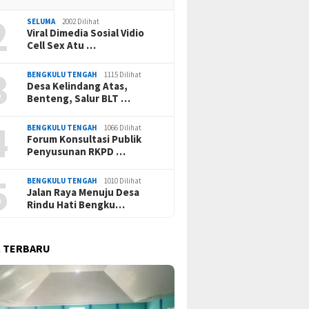
2
SELUMA
2002 Dilihat
Viral Dimedia Sosial Vidio
Cell Sex Atu …
3
BENGKULU TENGAH
1115 Dilihat
Desa Kelindang Atas,
Benteng, Salur BLT …
4
BENGKULU TENGAH
1066 Dilihat
Forum Konsultasi Publik
Penyusunan RKPD …
5
BENGKULU TENGAH
1010 Dilihat
Jalan Raya Menuju Desa
Rindu Hati Bengku…
 TERBARU