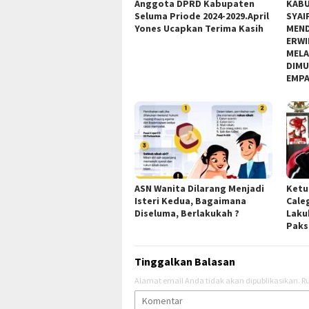
Anggota DPRD Kabupaten
KABU
Seluma Priode 2024-2029.April
SYAI
Yones Ucapkan Terima Kasih
MEND
ERWI
MELA
DIMU
EMPA
ASN Wanita Dilarang Menjadi
Ketu
Isteri Kedua, Bagaimana
Cale
Diseluma, Berlakukah ?
Laku
Paks
Tinggalkan Balasan
Alamat email Anda tidak akan dipublikasikan.
Ru