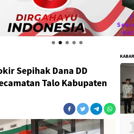
Pepi suheri anggota DPRD kabupaten bengk
KABAR
okir Sepihak Dana DD
kecamatan Talo Kabupaten