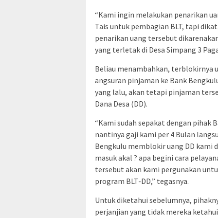
“Kami ingin melakukan penarikan ua
Tais untuk pembagian BLT, tapi dik
penarikan uang tersebut dikarenakan
yang terletak di Desa Simpang 3 Paga
Beliau menambahkan, terblokirnya 
angsuran pinjaman ke Bank Bengkulu
yang lalu, akan tetapi pinjaman ter
Dana Desa (DD).
“Kami sudah sepakat dengan pihak B
nantinya gaji kami per 4 Bulan lang
Bengkulu memblokir uang DD kami de
masuk akal ? apa begini cara pelay
tersebut akan kami pergunakan unt
program BLT-DD,” tegasnya.
Untuk diketahui sebelumnya, pihakn
perjanjian yang tidak mereka ketahu