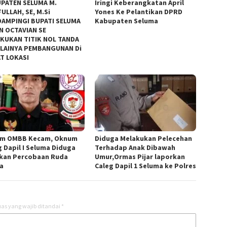
PATEN SELUMA M.
Iringi Keberangkatan April
FULLAH, SE, M.Si
Yones Ke Pelantikan DPRD
AMPINGI BUPATI SELUMA
Kabupaten Seluma
N OCTAVIAN SE
KUKAN TITIK NOL TANDA
LAINYA PEMBANGUNAN Di
T LOKASI
m OMBB Kecam, Oknum
Diduga Melakukan Pelecehan
g Dapil I Seluma Diduga
Terhadap Anak Dibawah
kan Percobaan Ruda
Umur,Ormas Pijar laporkan
a
Caleg Dapil 1 Seluma ke Polres
as yang wajib ditandai
*