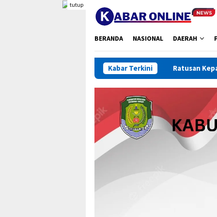
Loncat
tutup
ke
konten
BERANDA
NASIONAL
DAERAH
Ratusan Kepala Sekolah Dikump
Kabar Terkini