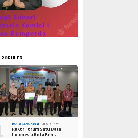
ulu tengah mengucapkan selamat kemerdekaan ke 78
 POPULER
1
KOTA BENGKULU
3899 Dilihat
Rakor Forum Satu Data
Indonesia Kota Ben…