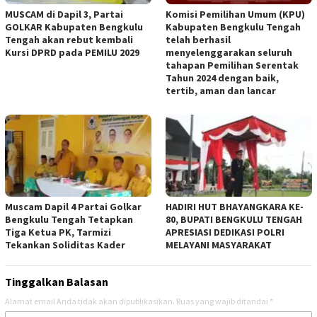
MUSCAM di Dapil 3, Partai
Komisi Pemilihan Umum (KPU)
GOLKAR Kabupaten Bengkulu
Kabupaten Bengkulu Tengah
Tengah akan rebut kembali
telah berhasil
Kursi DPRD pada PEMILU 2029
menyelenggarakan seluruh
tahapan Pemilihan Serentak
Tahun 2024 dengan baik,
tertib, aman dan lancar
Muscam Dapil 4 Partai Golkar
HADIRI HUT BHAYANGKARA KE-
Bengkulu Tengah Tetapkan
80, BUPATI BENGKULU TENGAH
Tiga Ketua PK, Tarmizi
APRESIASI DEDIKASI POLRI
Tekankan Soliditas Kader
MELAYANI MASYARAKAT
Tinggalkan Balasan
Alamat email Anda tidak akan dipublikasikan.
Ruas yang wajib ditandai
*