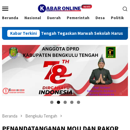
Loncat
Menu
ke
Mobile
konten
Beranda
Nasional
Daerah
Pemerintah
Desa
Politik
engkulu Tengah Tegaskan Marwah Sekolah Harus Dijaga
Kabar Terkini
Beranda
Bengkulu Tengah
PENANDATANGANAN MOU DAN RAKOR