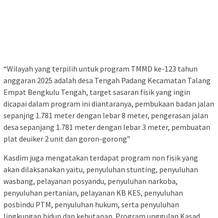
“Wilayah yang terpilih untuk program TMMD ke-123 tahun
anggaran 2025 adalah desa Tengah Padang Kecamatan Talang
Empat Bengkulu Tengah, target sasaran fisik yang ingin
dicapai dalam program ini diantaranya, pembukaan badan jalan
sepanjng 1.781 meter dengan lebar 8 meter, pengerasan jalan
desa sepanjang 1.781 meter dengan lebar 3 meter, pembuatan
plat deuiker 2 unit dan goron-gorong”
Kasdim juga mengatakan terdapat program non fisik yang
akan dilaksanakan yaitu, penyuluhan stunting, penyuluhan
wasbang, pelayanan posyandu, penyuluhan narkoba,
penyuluhan pertanian, pelayanan KB KES, penyuluhan
posbindu PTM, penyuluhan hukum, serta penyuluhan
lingkungan hidup dan kehutanan. Program unggulan Kasad