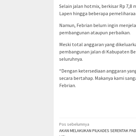
Selain jalan hotmix, berkisar Rp 7,8
Lapen hingga beberapa pemeliharaan 
Namun, Febrian belum ingin menjela
pembangunan ataupun perbaikan.
Meski total anggaran yang dikeluarkan
pembangunan jalan di Kabupaten Ben
seluruhnya.
“Dengan ketersediaan anggaran yan
secara bertahap. Makanya kami sang
Febrian.
Navigasi
Pos sebelumnya
AKAN MELAKUKAN PILKADES SERENTAK PA
pos