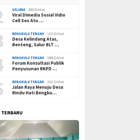
2
SELUMA
2005 Dilihat
Viral Dimedia Sosial Vidio
Cell Sex Atu …
3
BENGKULU TENGAH
1115 Dilihat
Desa Kelindang Atas,
Benteng, Salur BLT …
4
BENGKULU TENGAH
1066 Dilihat
Forum Konsultasi Publik
Penyusunan RKPD …
5
BENGKULU TENGAH
1011 Dilihat
Jalan Raya Menuju Desa
Rindu Hati Bengku…
 TERBARU