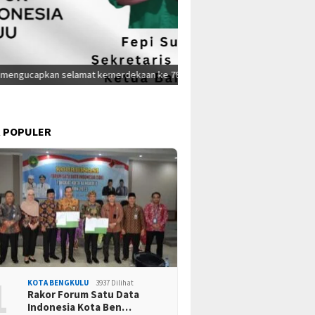
ekaan ke 78
Ta
 POPULER
1
KOTA BENGKULU
3937 Dilihat
Rakor Forum Satu Data
Indonesia Kota Ben…