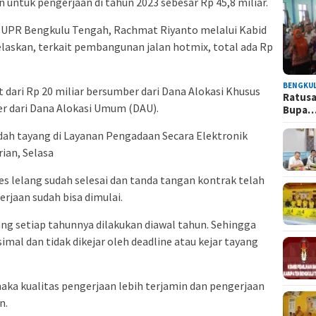
n untuk pengerjaan di tahun 2023 sebesar Rp 45,8 miliar.
 PUPR Bengkulu Tengah, Rachmat Riyanto melalui Kabid
elaskan, terkait pembangunan jalan hotmix, total ada Rp
BENGKU
t dari Rp 20 miliar bersumber dari Dana Alokasi Khusus
Ratusa
ber dari Dana Alokasi Umum (DAU).
Bupa
dah tayang di Layanan Pengadaan Secara Elektronik
ian, Selasa
es lelang sudah selesai dan tanda tangan kontrak telah
rjaan sudah bisa dimulai.
ng setiap tahunnya dilakukan diawal tahun. Sehingga
imal dan tidak dikejar oleh deadline atau kejar tayang
maka kualitas pengerjaan lebih terjamin dan pengerjaan
n.