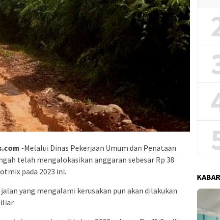
ws.com
-Melalui Dinas Pekerjaan Umum dan Penataan
gah telah mengalokasikan anggaran sebesar Rp 38
tmix pada 2023 ini.
KABAR
 jalan yang mengalami kerusakan pun akan dilakukan
liar.