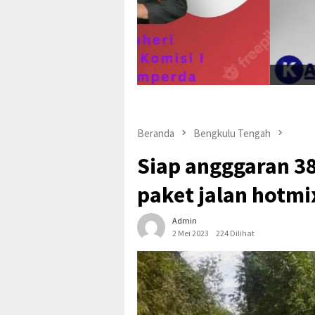
Pepi suher
Beranda
Bengkulu Tengah
Siap angggaran 38
paket jalan hotmi
Admin
2 Mei 2023
224 Dilihat