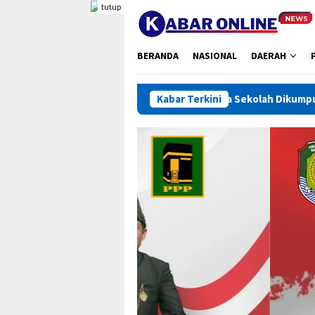
Loncat
tutup
ke
konten
BERANDA
NASIONAL
DAERAH
Ratusan Kepala Sekolah Dikumpulkan, Bupati Bengkulu
Kabar Terkini