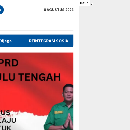
tutup
n
8 AGUSTUS 2026
RASI SOSIAL, PEMKAB BENGKULU TENGAH TANDATANGANI NOTA K