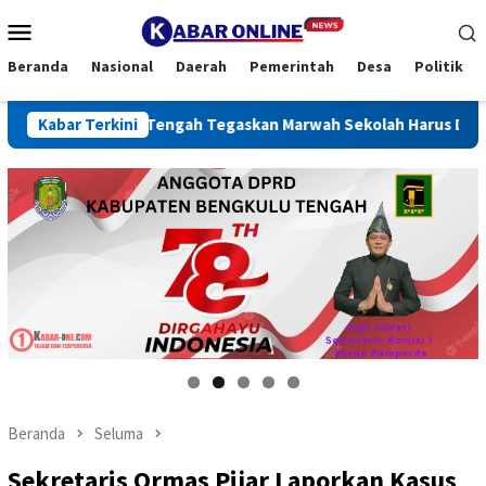
Loncat
Menu
ke
Mobile
konten
Beranda
Nasional
Daerah
Pemerintah
Desa
Politik
ulu Tengah Tegaskan Marwah Sekolah Harus Dijaga
Kabar Terkini
REIN
Beranda
Seluma
Sekretaris Ormas Pijar Laporkan Kasus