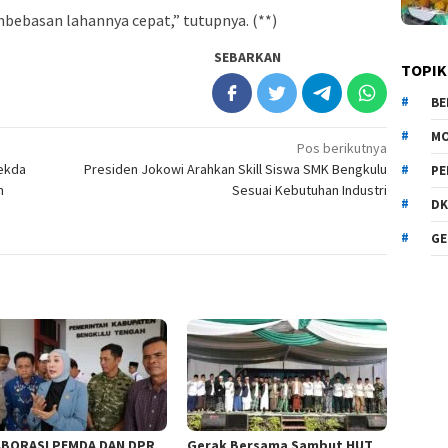
mbebasan lahannya cepat,” tutupnya. (**)
SEBARKAN
TOPIK
BE
MO
Pos berikutnya
Sekda
Presiden Jokowi Arahkan Skill Siswa SMK Bengkulu
PE
n
Sesuai Kebutuhan Industri
DK
GE
BORASI PEMDA DAN DPR
Gerak Bersama Sambut HUT