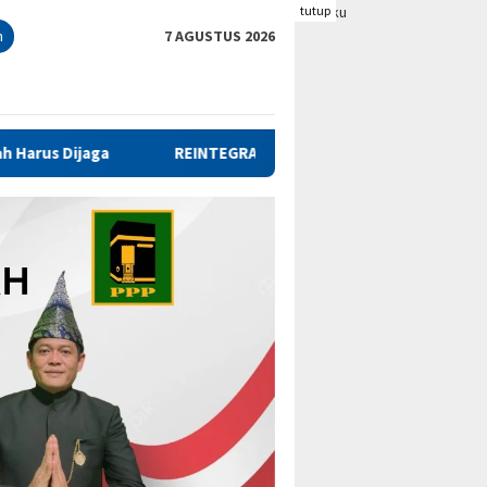
tutup
n
7 AGUSTUS 2026
REINTEGRASI SOSIAL, PEMKAB BENGKULU TENGAH TANDATANGAN