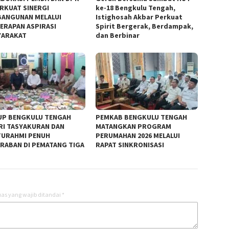
ERKUAT SINERGI
ke-18 Bengkulu Tengah,
ANGUNAN MELALUI
Istighosah Akbar Perkuat
ERAPAN ASPIRASI
Spirit Bergerak, Berdampak,
YARAKAT
dan Berbinar
P BENGKULU TENGAH
PEMKAB BENGKULU TENGAH
RI TASYAKURAN DAN
MATANGKAN PROGRAM
TURAHMI PENUH
PERUMAHAN 2026 MELALUI
RABAN DI PEMATANG TIGA
RAPAT SINKRONISASI
as yang wajib ditandai
*