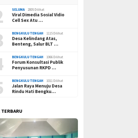
2
SELUMA
2005 Dilihat
Viral Dimedia Sosial Vidio
Cell Sex Atu …
3
BENGKULU TENGAH
1115 Dilihat
Desa Kelindang Atas,
Benteng, Salur BLT …
4
BENGKULU TENGAH
1066 Dilihat
Forum Konsultasi Publik
Penyusunan RKPD …
5
BENGKULU TENGAH
1011 Dilihat
Jalan Raya Menuju Desa
Rindu Hati Bengku…
 TERBARU