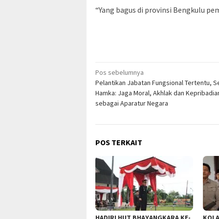
“Yang bagus di provinsi Bengkulu pe
Navigasi
Pos sebelumnya
Pelantikan Jabatan Fungsional Tertentu, 
pos
Hamka: Jaga Moral, Akhlak dan Kepribadia
sebagai Aparatur Negara
POS TERKAIT
HADIRI HUT BHAYANGKARA KE-
KOLA