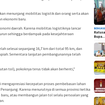
akan menunjang mobilitas logistik dan orang serta akan
an ekonomi baru.
konomi daerah. Karena mobilitas logistiknya lancar
BENGKU
Ratusa
 turun sehingga berdampak pada kesejahteraan
Bupa
telah selesai sepanjang 16,7 km dari total 95 km, dan
rupiah. Sementara lanjutan pembangunannya telah
tan tol), pokoknya terus tidak akan berhenti,”
wi mengapresiasi kecepatan proses pembebasan lahan
enanjung. Karena menurutnya di semua provinsi ketika
baru, atau membangun jalan tol selalu persoalan yang
an.