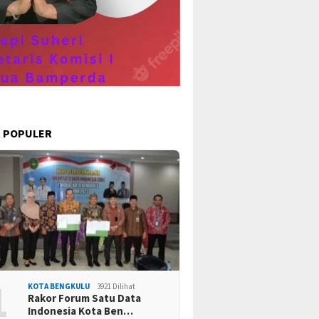
ekaan ke 78
Ta
 POPULER
1
KOTA BENGKULU
3921 Dilihat
Rakor Forum Satu Data
Indonesia Kota Ben…