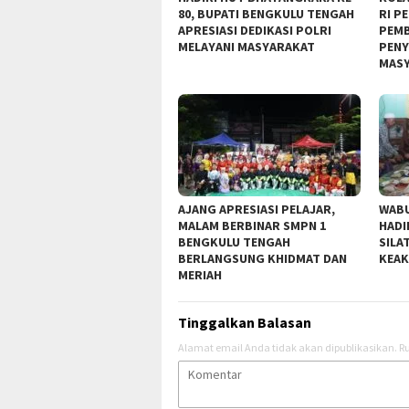
80, BUPATI BENGKULU TENGAH
RI P
APRESIASI DEDIKASI POLRI
PEMB
MELAYANI MASYARAKAT
PENY
MAS
AJANG APRESIASI PELAJAR,
WABU
MALAM BERBINAR SMPN 1
HADI
BENGKULU TENGAH
SILA
BERLANGSUNG KHIDMAT DAN
KEAK
MERIAH
Tinggalkan Balasan
Alamat email Anda tidak akan dipublikasikan.
Ru