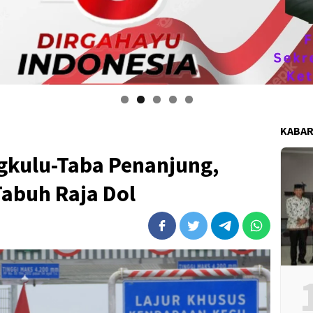
i anggota DPRD kabupaten bengkulu tengah mengucapkan selamat kemerd
KABAR
gkulu-Taba Penanjung,
Tabuh Raja Dol