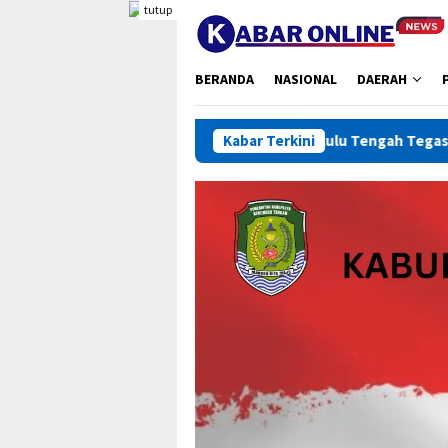
Loncat
tutup
ke
konten
BERANDA
NASIONAL
DAERAH
ekolah Dikumpulkan, Bupati Bengkulu Tengah Tegaskan Marwah S
Kabar Terkini