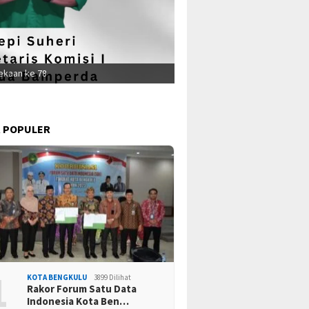
ekaan ke 78
Ta
 POPULER
1
KOTA BENGKULU
3899 Dilihat
Rakor Forum Satu Data
Indonesia Kota Ben…