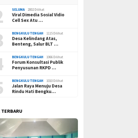
2
SELUMA
2002 Dilihat
Viral Dimedia Sosial Vidio
Cell Sex Atu …
3
BENGKULU TENGAH
1115 Dilihat
Desa Kelindang Atas,
Benteng, Salur BLT …
4
BENGKULU TENGAH
1066 Dilihat
Forum Konsultasi Publik
Penyusunan RKPD …
5
BENGKULU TENGAH
1010 Dilihat
Jalan Raya Menuju Desa
Rindu Hati Bengku…
 TERBARU