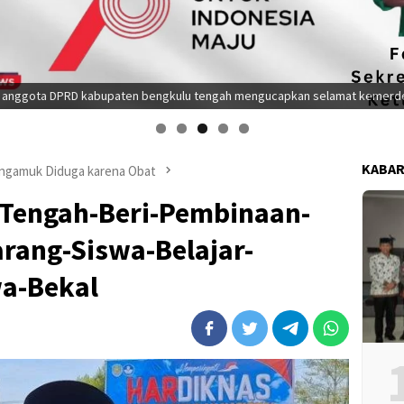
i anggota DPRD kabupaten bengkulu tengah mengucapkan selamat kemerd
KABAR
ngamuk Diduga karena Obat
Tengah-Beri-Pembinaan-
rang-Siswa-Belajar-
a-Bekal