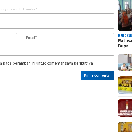
as yang wajib ditandai
*
BENGKU
Ratusa
Bupa
a pada peramban ini untuk komentar saya berikutnya.