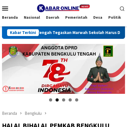
Loncat
Menu
ke
Mobile
konten
Beranda
Nasional
Daerah
Pemerintah
Desa
Politik
ulu Tengah Tegaskan Marwah Sekolah Harus Dijaga
Kabar Terkini
REINT
Pepi suheri anggota DPRD k
selamat
Beranda
Bengkulu
HALAL BIHALAL PEMKAB BENGKULU