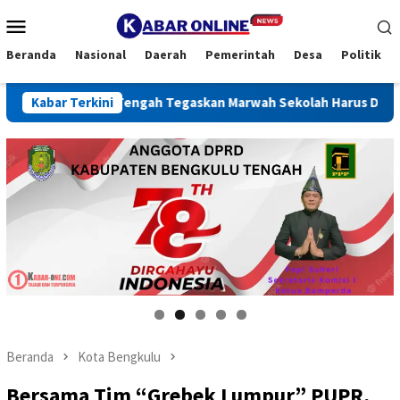
Loncat
Menu
ke
Mobile
konten
Beranda
Nasional
Daerah
Pemerintah
Desa
Politik
kulu Tengah Tegaskan Marwah Sekolah Harus Dijaga
Kabar Terkini
REI
Pepi
Beranda
Kota Bengkulu
Bersama Tim “Grebek Lumpur” PUPR,