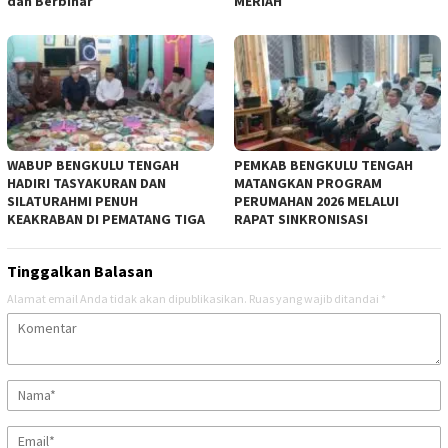
dan Berbinar
MERIAH
WABUP BENGKULU TENGAH
PEMKAB BENGKULU TENGAH
HADIRI TASYAKURAN DAN
MATANGKAN PROGRAM
SILATURAHMI PENUH
PERUMAHAN 2026 MELALUI
KEAKRABAN DI PEMATANG TIGA
RAPAT SINKRONISASI
Tinggalkan Balasan
Alamat email Anda tidak akan dipublikasikan.
Ruas yang wajib ditandai
*