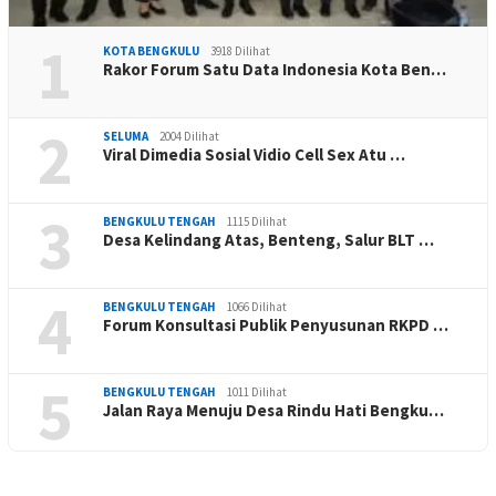
1
KOTA BENGKULU
3918 Dilihat
Rakor Forum Satu Data Indonesia Kota Ben…
2
SELUMA
2004 Dilihat
Viral Dimedia Sosial Vidio Cell Sex Atu …
3
BENGKULU TENGAH
1115 Dilihat
Desa Kelindang Atas, Benteng, Salur BLT …
4
BENGKULU TENGAH
1066 Dilihat
Forum Konsultasi Publik Penyusunan RKPD …
5
BENGKULU TENGAH
1011 Dilihat
Jalan Raya Menuju Desa Rindu Hati Bengku…