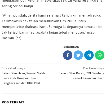
mengakomodir keluhan masyarakat sekitar yang resah karena
sering terjadi banjir.
“Alhamdulillah, derita kami selama 5 tahun kini menjadi suka.
Terimakasih pak telah menurunkan tim PUPR untuk
memperlebar drainase kami. Semoga ke depannya kawasan ini
tak terjadi banjir lagi apabila hujan lebat menguyur,” ucap
Rasmin. (**)
SEBARKAN
Navigasi
Pos sebelumnya
Pos berikutnya
Selalu Dikucilkan, Wawali Malah
Penuhi Stok Darah, PMI Gandeng
pos
Bawa Kota Bengkulu Tuai
Kanwil Kemenkumham
Penghargaan dari BKKBN RI
POS TERKAIT