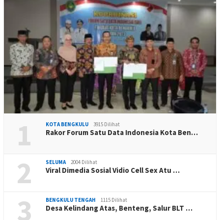
1
KOTA BENGKULU
3915 Dilihat
Rakor Forum Satu Data Indonesia Kota Ben…
2
SELUMA
2004 Dilihat
Viral Dimedia Sosial Vidio Cell Sex Atu …
3
BENGKULU TENGAH
1115 Dilihat
Desa Kelindang Atas, Benteng, Salur BLT …