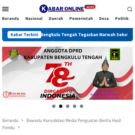
Loncat
Menu
ke
Mobile
konten
Beranda
Nasional
Daerah
Pemerintah
Desa
Politik
n, Bupati Bengkulu Tengah Tegaskan Marwah Sekolah Harus Dija
Kabar Terkini
Beranda
Bawaslu Konsolidasi Media Penguatan Berita Hasil
Pemilu