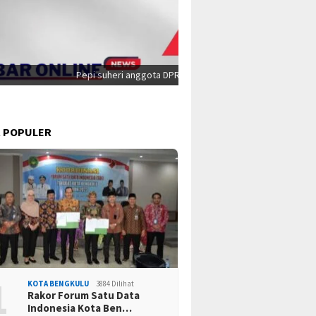
ekaan ke 78
Ta
 POPULER
1
KOTA BENGKULU
3884 Dilihat
Rakor Forum Satu Data
Indonesia Kota Ben…