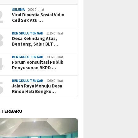
2
SELUMA
2000 Dilihat
Viral Dimedia Sosial Vidio
Cell Sex Atu …
3
BENGKULU TENGAH
1115 Dilihat
Desa Kelindang Atas,
Benteng, Salur BLT …
4
BENGKULU TENGAH
1066 Dilihat
Forum Konsultasi Publik
Penyusunan RKPD …
5
BENGKULU TENGAH
1010 Dilihat
Jalan Raya Menuju Desa
Rindu Hati Bengku…
 TERBARU