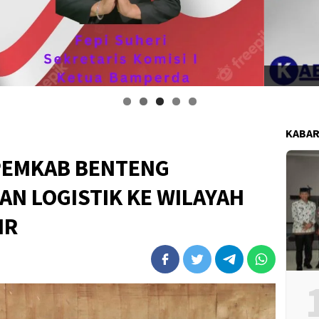
i anggota DPRD kabupaten bengkulu tengah mengucapkan selamat kemerd
KABAR
 PEMKAB BENTENG
N LOGISTIK KE WILAYAH
IR