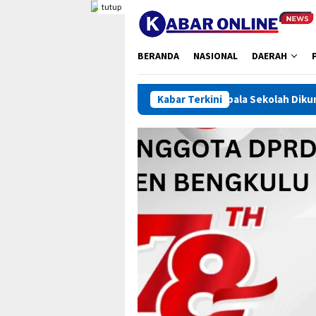
Loncat
tutup
ke
konten
BERANDA
NASIONAL
DAERAH
Ratusan Kepala Sekolah Dikumpulkan, Bupati Bengku
Kabar Terkini