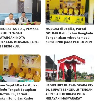
TEGRASI SOSIAL, PEMKAB
MUSCAM di Dapil 3, Partai
KULU TENGAH
GOLKAR Kabupaten Bengkulu
ATANGANI NOTA
Tengah akan rebut kembali
PAKATAN BERSAMA BAPAS
Kursi DPRD pada PEMILU 2029
S I BENGKULU
am Dapil 4 Partai Golkar
HADIRI HUT BHAYANGKARA KE-
kulu Tengah Tetapkan
80, BUPATI BENGKULU TENGAH
 Ketua PK, Tarmizi
APRESIASI DEDIKASI POLRI
nkan Soliditas Kader
MELAYANI MASYARAKAT