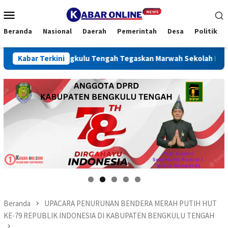
Loncat
Menu
ke
Mobile
konten
Beranda
Nasional
Daerah
Pemerintah
Desa
Politik
n, Bupati Bengkulu Tengah Tegaskan Marwah Sekolah Harus Dija
Kabar Terkini
Beranda
UPACARA PENURUNAN BENDERA MERAH PUTIH HUT
KE-79 REPUBLIK INDONESIA DI KABUPATEN BENGKULU TENGAH