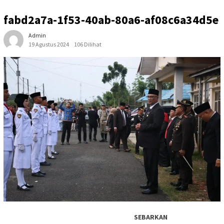
fabd2a7a-1f53-40ab-80a6-af08c6a34d5e
Admin
19 Agustus 2024
106 Dilihat
SEBARKAN