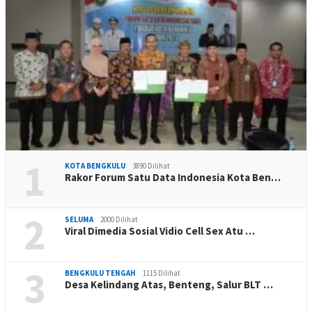
1
KOTA BENGKULU
3890 Dilihat
Rakor Forum Satu Data Indonesia Kota Ben…
2
SELUMA
2000 Dilihat
Viral Dimedia Sosial Vidio Cell Sex Atu …
3
BENGKULU TENGAH
1115 Dilihat
Desa Kelindang Atas, Benteng, Salur BLT …