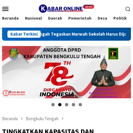
Loncat
Menu
ke
Mobile
konten
Beranda
Nasional
Daerah
Pemerintah
Desa
Politik
ulu Tengah Tegaskan Marwah Sekolah Harus Dijaga
Kabar Terkini
REIN
Pepi suheri anggo
Beranda
Bengkulu Tengah
TINGKATKAN KAPASITAS DAN