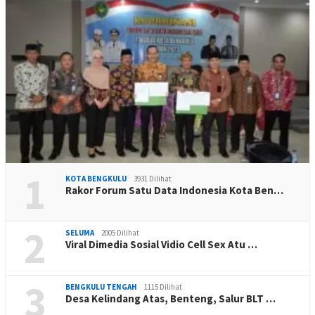
1
KOTA BENGKULU
3931 Dilihat
Rakor Forum Satu Data Indonesia Kota Ben…
2
SELUMA
2005 Dilihat
Viral Dimedia Sosial Vidio Cell Sex Atu …
3
BENGKULU TENGAH
1115 Dilihat
Desa Kelindang Atas, Benteng, Salur BLT …