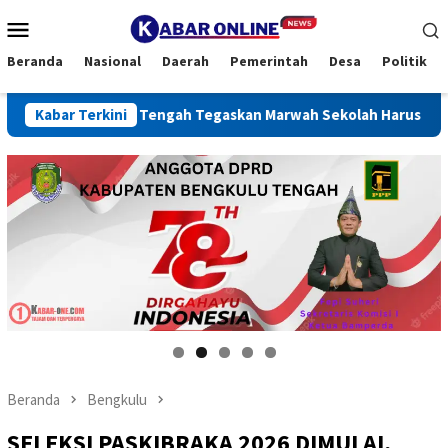
Loncat
Menu
ke
Mobile
konten
Beranda
Nasional
Daerah
Pemerintah
Desa
Politik
kulu Tengah Tegaskan Marwah Sekolah Harus Dijaga
Kabar Terkini
REI
Pepi s
Beranda
Bengkulu
SELEKSI PASKIBRAKA 2026 DIMULAI,