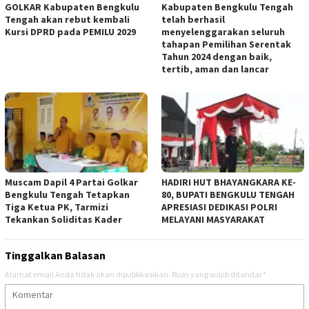
MUSCAM di Dapil 3, Partai
Komisi Pemilihan Umum (KPU)
GOLKAR Kabupaten Bengkulu
Kabupaten Bengkulu Tengah
Tengah akan rebut kembali
telah berhasil
Kursi DPRD pada PEMILU 2029
menyelenggarakan seluruh
tahapan Pemilihan Serentak
Tahun 2024 dengan baik,
tertib, aman dan lancar
Muscam Dapil 4 Partai Golkar
HADIRI HUT BHAYANGKARA KE-
Bengkulu Tengah Tetapkan
80, BUPATI BENGKULU TENGAH
Tiga Ketua PK, Tarmizi
APRESIASI DEDIKASI POLRI
Tekankan Soliditas Kader
MELAYANI MASYARAKAT
Tinggalkan Balasan
Alamat email Anda tidak akan dipublikasikan.
Ruas yang wajib ditandai
*