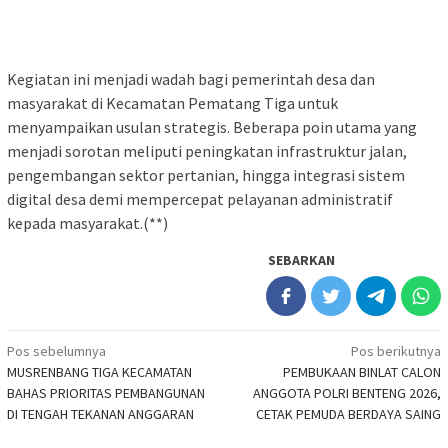
Kegiatan ini menjadi wadah bagi pemerintah desa dan
masyarakat di Kecamatan Pematang Tiga untuk
menyampaikan usulan strategis. Beberapa poin utama yang
menjadi sorotan meliputi peningkatan infrastruktur jalan,
pengembangan sektor pertanian, hingga integrasi sistem
digital desa demi mempercepat pelayanan administratif
kepada masyarakat.(**)
SEBARKAN
Navigasi
Pos sebelumnya
Pos berikutnya
MUSRENBANG TIGA KECAMATAN
PEMBUKAAN BINLAT CALON
pos
BAHAS PRIORITAS PEMBANGUNAN
ANGGOTA POLRI BENTENG 2026,
DI TENGAH TEKANAN ANGGARAN
CETAK PEMUDA BERDAYA SAING