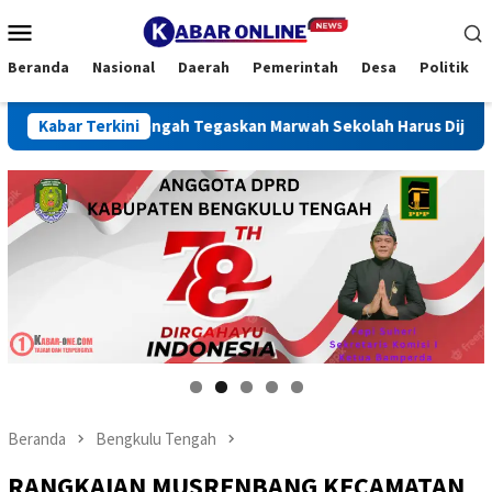
Loncat
Menu
ke
Mobile
konten
Beranda
Nasional
Daerah
Pemerintah
Desa
Politik
ulu Tengah Tegaskan Marwah Sekolah Harus Dijaga
Kabar Terkini
REINT
Pepi suheri anggota DPRD k
selamat
Beranda
Bengkulu Tengah
RANGKAIAN MUSRENBANG KECAMATAN