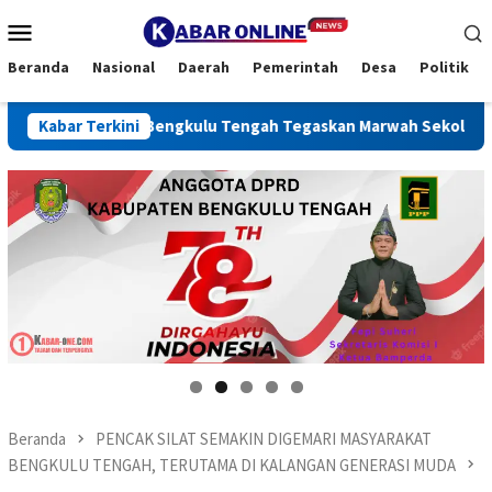
Loncat
Menu
ke
Mobile
konten
Beranda
Nasional
Daerah
Pemerintah
Desa
Politik
an, Bupati Bengkulu Tengah Tegaskan Marwah Sekolah Harus Dij
Kabar Terkini
Beranda
PENCAK SILAT SEMAKIN DIGEMARI MASYARAKAT
BENGKULU TENGAH, TERUTAMA DI KALANGAN GENERASI MUDA