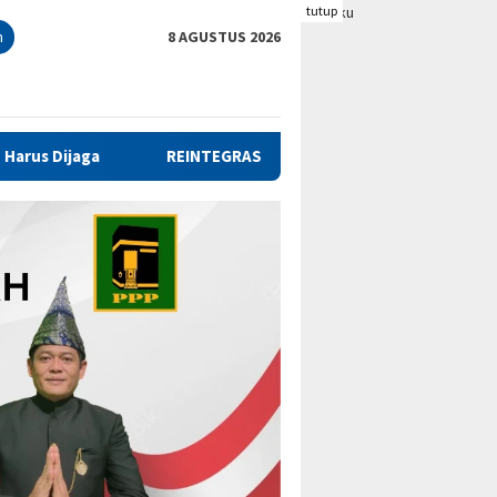
tutup
n
8 AGUSTUS 2026
ASI SOSIAL, PEMKAB BENGKULU TENGAH TANDATANGANI NOTA KE