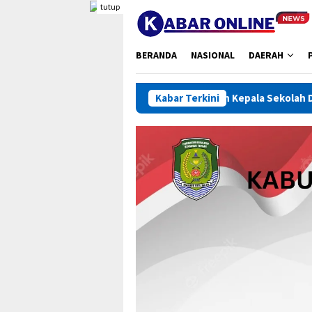
Loncat
tutup
ke
konten
BERANDA
NASIONAL
DAERAH
Ratusan Kepala Sekolah Dikumpulkan, Bupati Bengkulu 
Kabar Terkini