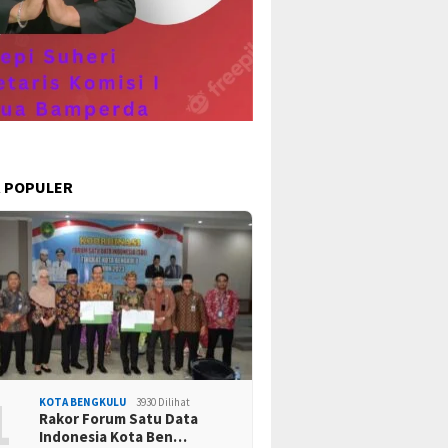
ekaan ke 78
Ta
 POPULER
1
KOTA BENGKULU
3930 Dilihat
Rakor Forum Satu Data
Indonesia Kota Ben…