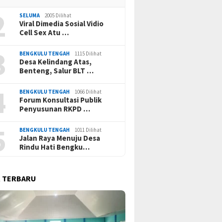
2
SELUMA
2005 Dilihat
Viral Dimedia Sosial Vidio
Cell Sex Atu …
3
BENGKULU TENGAH
1115 Dilihat
Desa Kelindang Atas,
Benteng, Salur BLT …
4
BENGKULU TENGAH
1066 Dilihat
Forum Konsultasi Publik
Penyusunan RKPD …
5
BENGKULU TENGAH
1011 Dilihat
Jalan Raya Menuju Desa
Rindu Hati Bengku…
 TERBARU