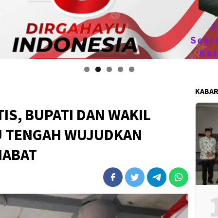
i anggota DPRD kabupaten bengkulu tengah mengucapkan selamat kemerd
KABAR
IS, BUPATI DAN WAKIL
U TENGAH WUJUDKAN
HABAT