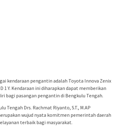
gai kendaraan pengantin adalah Toyota Innova Zenix
D 1 Y. Kendaraan ini diharapkan dapat memberikan
ri bagi pasangan pengantin di Bengkulu Tengah.
u Tengah Drs. Rachmat Riyanto, S.T., M.AP
erupakan wujud nyata komitmen pemerintah daerah
elayanan terbaik bagi masyarakat.