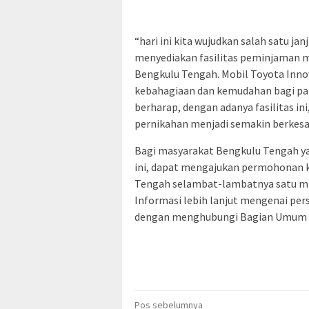
“hari ini kita wujudkan salah satu j
menyediakan fasilitas peminjaman mo
Bengkulu Tengah. Mobil Toyota Inno
kebahagiaan dan kemudahan bagi para
berharap, dengan adanya fasilitas i
pernikahan menjadi semakin berkesa
Bagi masyarakat Bengkulu Tengah ya
ini, dapat mengajukan permohonan
Tengah selambat-lambatnya satu mi
Informasi lebih lanjut mengenai pe
dengan menghubungi Bagian Umum Sek
Navigasi
Pos sebelumnya