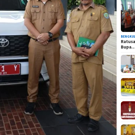
BENGKU
Ratusa
Bupa