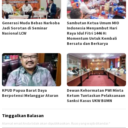
Generasi Muda Bebas Narkoba
Sambutan Ketua Umum MIO
Jadi Sorotan di Seminar
Indonesia Menyambut Hari
Nasional LCW
Raya Idul Fitri 1446 H:
Momentum Untuk Kembali
Bersatu dan Berkarya
KPUD Papua Barat Daya
Dewan Kehormatan PWI Minta
Berpotensi Melanggar Aturan
Ketum Tuntaskan Pelaksanaan
Sanksi Kasus UKW BUMN
Tinggalkan Balasan
Alamat email Anda tidak akan dipublikasikan.
Ruas yang wajib ditandai
*