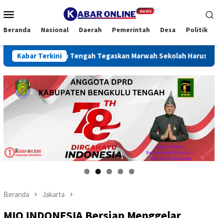
Loncat
Menu
ke
Mobile
konten
Beranda
Nasional
Daerah
Pemerintah
Desa
Politik
engkulu Tengah Tegaskan Marwah Sekolah Harus Dijaga
Kabar Terkini
R
Beranda
Jakarta
MIO INDONESIA Bersiap Menggelar