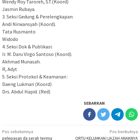
Wendy Roy Taroreh, S.T.(Koord)
Jasmin Rubaya.
3. Seksi Gedung & Perelengkapan:
Andi Nirwansyah (Koord).
Tata Rusmanto
Widodo
4. Seksi Dok & Publikasi:
Ir. M. Daru Virgo Santoso (Koord).
Akhmad Munasah.
R, Adyt
5. Seksi Protokol & Keamanan :
Daeng Lukman (Koord)
Drs. Abdul Hapid. (Red)
SEBARKAN
Navigasi
Pos sebelumnya
Pos berikutnya
pelepasan da serah terima
ORTU KELUHKAN IJAZAH ANAKNYA