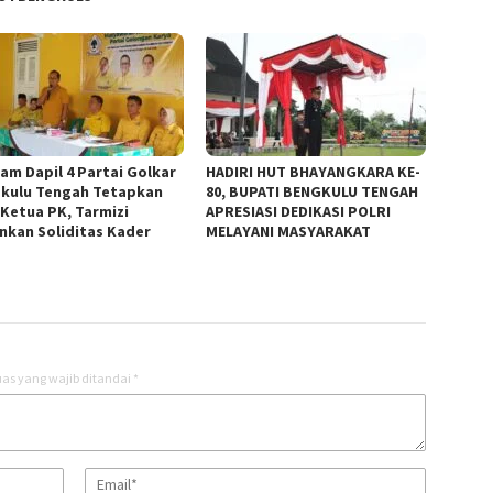
am Dapil 4 Partai Golkar
HADIRI HUT BHAYANGKARA KE-
kulu Tengah Tetapkan
80, BUPATI BENGKULU TENGAH
 Ketua PK, Tarmizi
APRESIASI DEDIKASI POLRI
nkan Soliditas Kader
MELAYANI MASYARAKAT
as yang wajib ditandai
*