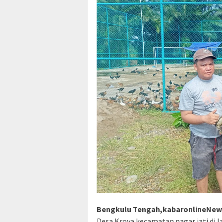
Bengkulu Tengah,kabaronlineNe
Desa Kroya kecamatan pagar jati di 