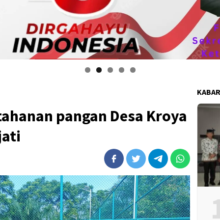
i anggota DPRD kabupaten bengkulu tengah mengucapkan selamat kemerd
KABAR
tahanan pangan Desa Kroya
ati