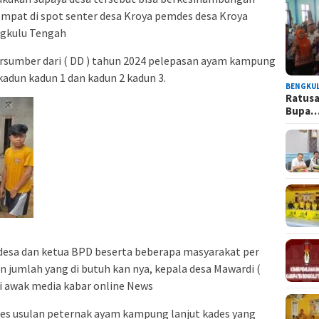
empat di spot senter desa Kroya pemdes desa Kroya
ngkulu Tengah
rsumber dari ( DD ) tahun 2024 pelepasan ayam kampung
kadun kadun 1 dan kadun 2 kadun 3.
BENGKU
Ratusa
Bupa
t desa dan ketua BPD beserta beberapa masyarakat per
an jumlah yang di butuh kan nya, kepala desa Mawardi (
i awak media kabar online News
es usulan peternak ayam kampung lanjut kades yang