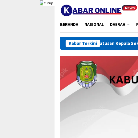
Loncat
tutup
ke
konten
BERANDA
NASIONAL
DAERAH
Ratusan Kepala Sekolah Dikumpulkan, B
Kabar Terkini