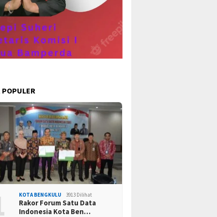
ekaan ke 78
Ta
 POPULER
1
KOTA BENGKULU
3913 Dilihat
Rakor Forum Satu Data
Indonesia Kota Ben…