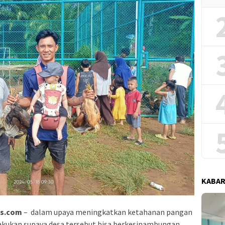
KABAR
ws.com
– dalam upaya meningkatkan ketahanan pangan
lakukan supaya desa tersebut bisa berkesinambungan