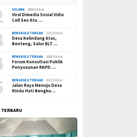
2
SELUMA
2004 Dilihat
Viral Dimedia Sosial Vidio
Cell Sex Atu …
3
BENGKULU TENGAH
1115 Dilihat
Desa Kelindang Atas,
Benteng, Salur BLT …
4
BENGKULU TENGAH
1066 Dilihat
Forum Konsultasi Publik
Penyusunan RKPD …
5
BENGKULU TENGAH
1011 Dilihat
Jalan Raya Menuju Desa
Rindu Hati Bengku…
 TERBARU