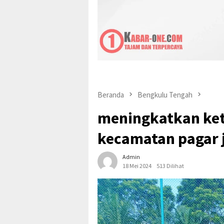
Pepi suher
Beranda
Bengkulu Tengah
meningkatkan ke
kecamatan pagar j
Admin
18 Mei 2024
513 Dilihat