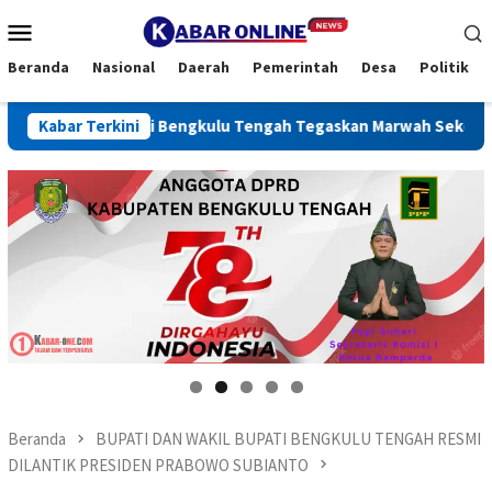
Loncat
Menu
ke
Mobile
konten
Beranda
Nasional
Daerah
Pemerintah
Desa
Politik
ulkan, Bupati Bengkulu Tengah Tegaskan Marwah Sekolah Harus
Kabar Terkini
Beranda
BUPATI DAN WAKIL BUPATI BENGKULU TENGAH RESMI
DILANTIK PRESIDEN PRABOWO SUBIANTO