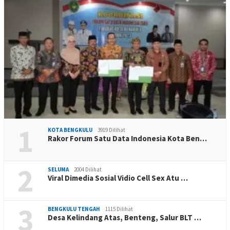
1
KOTA BENGKULU
3919 Dilihat
Rakor Forum Satu Data Indonesia Kota Ben…
2
SELUMA
2004 Dilihat
Viral Dimedia Sosial Vidio Cell Sex Atu …
3
BENGKULU TENGAH
1115 Dilihat
Desa Kelindang Atas, Benteng, Salur BLT …