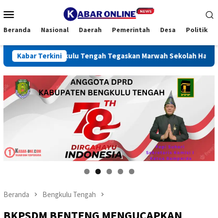
Loncat
Menu
ke
Mobile
konten
Beranda
Nasional
Daerah
Pemerintah
Desa
Politik
ati Bengkulu Tengah Tegaskan Marwah Sekolah Harus Dijaga
Kabar Terkini
Beranda
Bengkulu Tengah
BKPSDM BENTENG MENGUCAPKAN