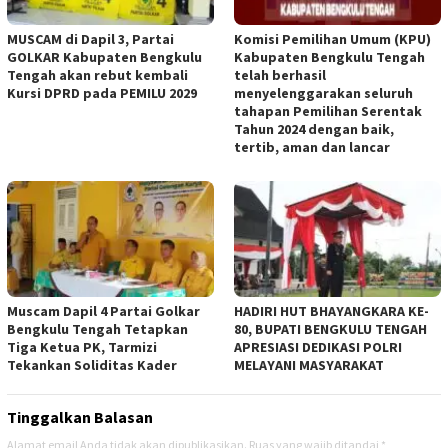
MUSCAM di Dapil 3, Partai
Komisi Pemilihan Umum (KPU)
GOLKAR Kabupaten Bengkulu
Kabupaten Bengkulu Tengah
Tengah akan rebut kembali
telah berhasil
Kursi DPRD pada PEMILU 2029
menyelenggarakan seluruh
tahapan Pemilihan Serentak
Tahun 2024 dengan baik,
tertib, aman dan lancar
Muscam Dapil 4 Partai Golkar
HADIRI HUT BHAYANGKARA KE-
Bengkulu Tengah Tetapkan
80, BUPATI BENGKULU TENGAH
Tiga Ketua PK, Tarmizi
APRESIASI DEDIKASI POLRI
Tekankan Soliditas Kader
MELAYANI MASYARAKAT
Tinggalkan Balasan
Alamat email Anda tidak akan dipublikasikan.
Ruas yang wajib ditandai
*